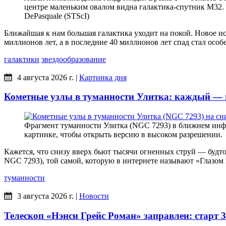
центре маленьким овалом видна галактика-спутник M32. Фо
DePasquale (STScI)
Ближайшая к нам большая галактика уходит на покой. Новое и
миллионов лет, а в последние 40 миллионов лет спад стал особ
галактики
звездообразование
4 августа 2026 г.
|
Картинка дня
Кометные узлы в туманности Улитка: каждый — 
Фрагмент туманности Улитка (NGC 7293) в ближнем инфр
картинке, чтобы открыть версию в высоком разрешении.
Кажется, что снизу вверх бьют тысячи огненных струй — будто 
NGC 7293), той самой, которую в интернете называют «Глазом 
туманности
3 августа 2026 г.
|
Новости
Телескоп «Нэнси Грейс Роман» заправлен: старт 3