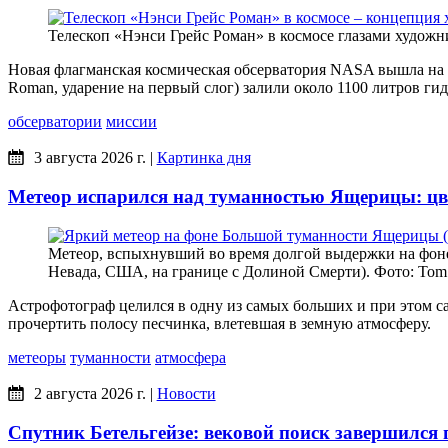
Телескоп «Нэнси Грейс Роман» в космосе глазами худож
Новая флагманская космическая обсерватория NASA вышла на ф
Roman, ударение на первый слог) залили около 1100 литров гид
обсерватории
миссии
3 августа 2026 г.
|
Картинка дня
Метеор испарился над туманностью Ящерицы: цве
Метеор, вспыхнувший во время долгой выдержки на фоне 
Невада, США, на границе с Долиной Смерти). Фото: Tom 
Астрофотограф целился в одну из самых больших и при этом са
прочертить полосу песчинка, влетевшая в земную атмосферу.
метеоры
туманности
атмосфера
2 августа 2026 г.
|
Новости
Спутник Бетельгейзе: вековой поиск завершился