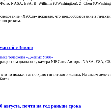
то: NASA, ESA, B. Williams (UWashington), Z. Chen (UWashington)
сследование «Хаббла» показало, что звездообразование в галак
енно резким.
массой с Землю
акрасном диапазоне, камера NIRCam. Авторы: NASA, ESA, CSA, 
кто-то поджег газ по краю гигантского кольца. На самом деле э
Бога».
0 августа, почти на год раньше срока