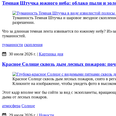
Темная Штучка южного неба: облако пыли и золо
Туманность Темная Штучка и шаровое звездное скопление 
разрешении.
Что за длинная темная лента извивается по южному небу? Из-
туманностей.
туманности
скопления
30 июля 2026 г.
|
Картинка дня
Красное Солнце сквозь дым лесных пожаров: поч
Красное Солнце сквозь дым лесных пожаров, снято в реги
Кликните на изображение, чтобы увидеть фото в высоко
Этот кадр вполне мог бы сойти за вид с экзопланеты, вращающ
дыма от лесных пожаров.
атмосфера
Солнце
29 июля 2026 г.
|
Новости