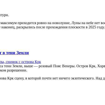
атурн.
 максимум приходится ровно на новолуние, Луны на небе нет воо
 наконец, раскрылись после прохождения плоскости в 2025 году.
 в тени Земли
са тени Земли, выше — розовый Пояс Венеры. Остров Крк, Хорва
оком разрешении.
рова Крк сцену, в которой почти нет ничего экзотического. Над