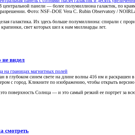
 центральной панели — более полумиллиона галактик, по края
 разрешении. Фото: NSF–DOE Vera C. Rubin Observatory / NOIRL
 целая галактика. Их здесь больше полумиллиона: спирали с пр
крапинки, свет которых шел к нам миллиарды лет.
 не видел
н в глубоком синем свете на длине волны 416 нм и раскрашен в
мером с город. Кликните по изображению, чтобы открыть версию
е это поверхность Солнца — и это самый резкий ее портрет за в
да смотреть