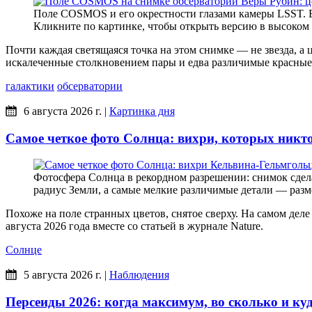
Поле COSMOS и его окрестности глазами камеры LSST. В
Кликните по картинке, чтобы открыть версию в высоком
Почти каждая светящаяся точка на этом снимке — не звезда, а
искалеченные столкновением пары и едва различимые красные 
галактики
обсерватории
6 августа 2026 г.
|
Картинка дня
Самое четкое фото Солнца: вихри, которых никто
Фотосфера Солнца в рекордном разрешении: снимок сдела
радиус Земли, а самые мелкие различимые детали — раз
Похоже на поле странных цветов, снятое сверху. На самом дел
августа 2026 года вместе со статьей в журнале Nature.
Солнце
5 августа 2026 г.
|
Наблюдения
Персеиды 2026: когда максимум, во сколько и ку