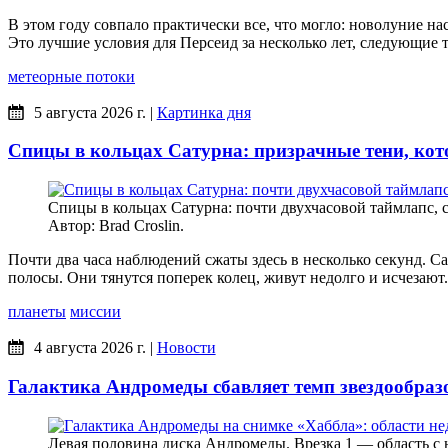
В этом году совпало практически все, что могло: новолуние нас
Это лучшие условия для Персеид за несколько лет, следующие та
метеорные потоки
5 августа 2026 г.
|
Картинка дня
Спицы в кольцах Сатурна: призрачные тени, кот
Спицы в кольцах Сатурна: почти двухчасовой таймлапс, 
Автор: Brad Croslin.
Почти два часа наблюдений сжаты здесь в несколько секунд. 
полосы. Они тянутся поперек колец, живут недолго и исчезают.
планеты
миссии
4 августа 2026 г.
|
Новости
Галактика Андромеды сбавляет темп звездообраз
Левая половина диска Андромеды. Врезка 1 — область с н