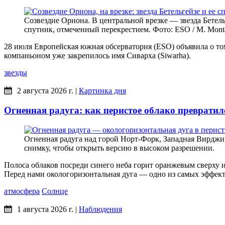
Созвездие Ориона. В центральной врезке — звезда Бетельг
спутник, отмеченный перекрестием. Фото: ESO / M. Montargè
28 июля Европейская южная обсерватория (ESO) объявила о том,
компаньоном уже закрепилось имя Сиварха (Siwarha).
звезды
2 августа 2026 г.
|
Картинка дня
Огненная радуга: как перистое облако превратил
Огненная радуга над горой Норт-Форк, Западная Вирджин
снимку, чтобы открыть версию в высоком разрешении.
Полоса облаков посреди синего неба горит оранжевым сверху и 
Перед нами окологоризонтальная дуга — одно из самых эффектн
атмосфера
Солнце
1 августа 2026 г.
|
Наблюдения