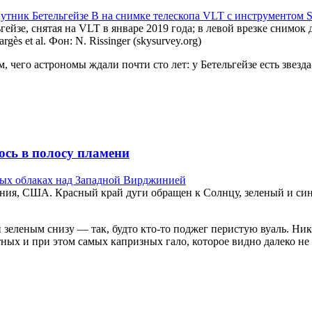
ейзе, снятая на VLT в январе 2019 года; в левой врезке снимок д
s et al. Фон: N. Rissinger (skysurvey.org)
 чего астрономы ждали почти сто лет: у Бетельгейзе есть звезда
ось в полосу пламени
ия, США. Красный край дуги обращен к Солнцу, зеленый и синий
зеленым снизу — так, будто кто-то поджег перистую вуаль. Ника
ых и при этом самых капризных гало, которое видно далеко не 