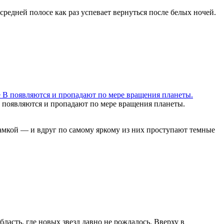
 средней полосе как раз успевает вернуться после белых ночей.
B появляются и пропадают по мере вращения планеты.
рамкой — и вдруг по самому яркому из них проступают темные
ласть, где новых звезд давно не рождалось. Вверху в